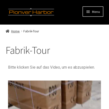
Menu
Startseite
Home
Fabrik-Tour
Produkt-Kategorien
Fabrik-Tour
Unsere Firma
Über Uns
Bitte klicken Sie auf das Video, um es abzuspielen.
Fabrik Tour
Unsere Kunden
Dienst