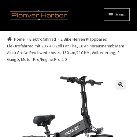
Skip
Skip
Menu
to
to
navigation
content
E
Startseite
x
Home
Elektrofahrrad
E Bike Herren Klappbares
p
E
Elektrofahrrad mit 20 x 4.0 Zoll Fat Tire, 16 Ah herausnehmbarem
Produkt-Kategorien
a
Akku Große Reichweite bis zu 150 km/110 KM, Vollfederung, 8
x
Gänge, Motor Pro/Engine Pro 2.0
n
p
E
Unsere Firma
d
a
x
c
n
p
Unsere Kunden
h
d
a
i
c
n
E
Dienst
l
h
d
x
d
i
c
p
Kontakt
m
l
h
a
e
d
i
n
n
m
l
d
u