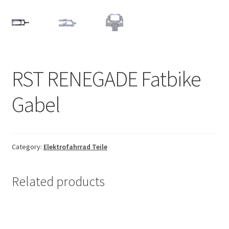
e
d
c
n
m
h
u
e
i
n
l
u
d
m
RST RENEGADE Fatbike
e
n
Gabel
u
Category:
Elektrofahrrad Teile
Related products